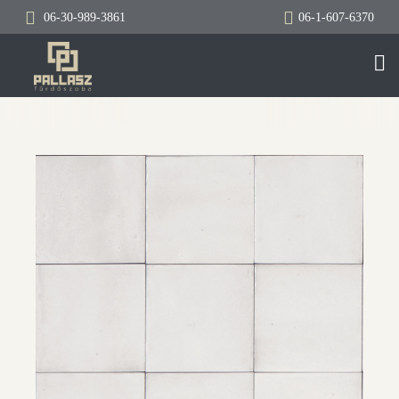
06-30-989-3861
06-1-607-6370
TOG