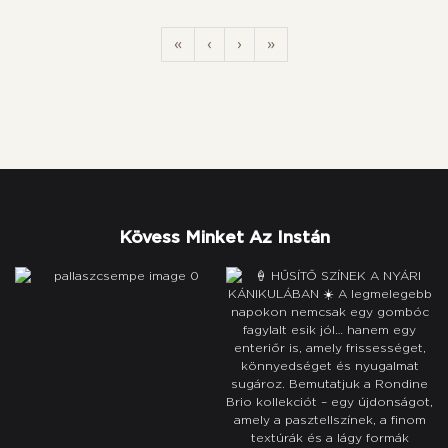
«
‹
›
»
Kövess Minket Az Instán