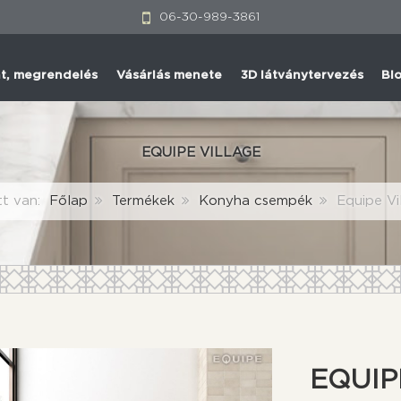
06-30-989-3861
at, megrendelés
Vásárlás menete
3D látványtervezés
Bl
EQUIPE VILLAGE
tt van:
Főlap
Termékek
Konyha csempék
Equipe Vi
EQUIP