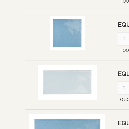
1.0
EQU
1.0
EQU
0.5
EQU