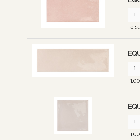
EQU
0.5
EQU
1.0
EQU
1.0