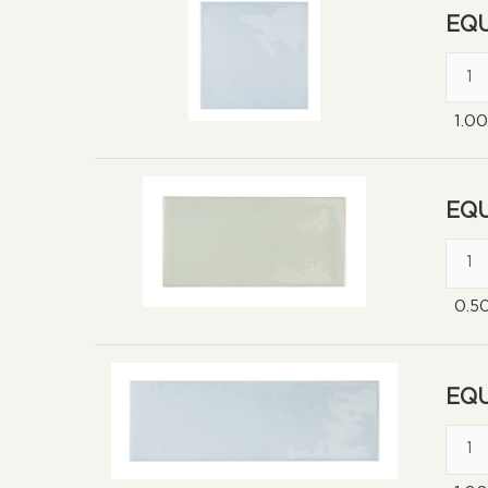
EQU
1.0
EQU
0.5
EQU