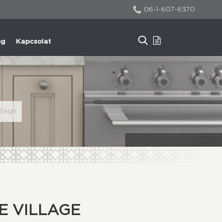
06-1-607-6370
og
Kapcsolat
llage
E VILLAGE