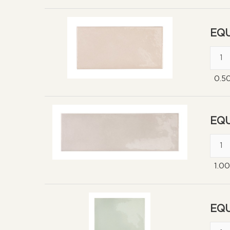
EQU
0.5
EQU
1.0
EQU