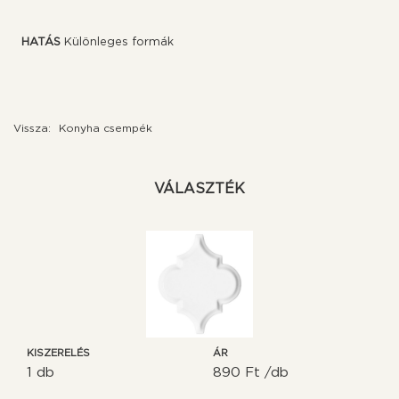
HATÁS
Különleges formák
Vissza:
Konyha csempék
VÁLASZTÉK
KISZERELÉS
ÁR
1 db
890 Ft /db